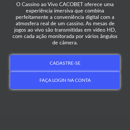
O Cassino ao Vivo CACOBET oferece uma
experiência imersiva que combina
perfeitamente a conveniência digital com a
atmosfera real de um cassino. As mesas de
jogos ao vivo são transmitidas em vídeo HD,
com cada ação monitorada por vários ângulos
de câmera.
CADASTRE-SE
FAÇA LOGIN NA CONTA