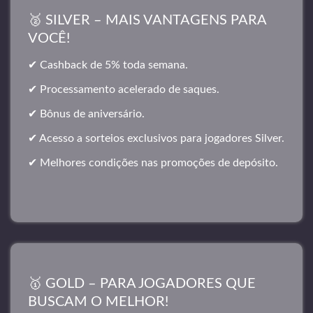
🥈 SILVER – MAIS VANTAGENS PARA
VOCÊ!
✔ Cashback de 5% toda semana.
✔ Processamento acelerado de saques.
✔ Bônus de aniversário.
✔ Acesso a sorteios exclusivos para jogadores Silver.
✔ Melhores condições nas promoções de depósito.
🥇 GOLD – PARA JOGADORES QUE
BUSCAM O MELHOR!