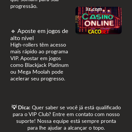
progressão.
🔹 Aposte em jogos de
alto nível
High-rollers têm acesso
mais rápido ao programa
VIP. Apostar em jogos
como Blackjack Platinum
ou Mega Moolah pode
acelerar seu progresso.
💡 Dica:
Quer saber se você já está qualificado
para o VIP Club? Entre em contato com nosso
suporte! Nossa equipe está sempre pronta
para lhe ajudar a alcançar o topo.