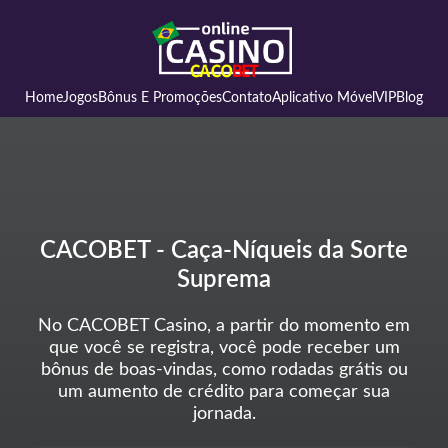
Home
Jogos
Bônus E Promoções
Contato
Aplicativo Móvel
VIP
Blog
CACOBET - Caça-Níqueis da Sorte
Suprema
No CACOBET Casino, a partir do momento em
que você se registra, você pode receber um
bônus de boas-vindas, como rodadas grátis ou
um aumento de crédito para começar sua
jornada.